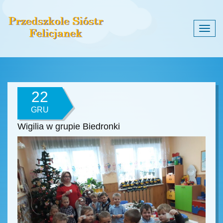
Togg
navig
22
GRU
Wigilia w grupie Biedronki