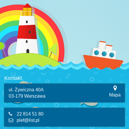
Kontakt
ul. Żywiczna 40A
Mapa
03-179 Warszawa
22 814 51 80
plef@list.pl