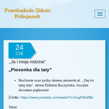
Togg
navig
24
CZE
,,Ja i moja rodzina”
,,Piosenka dla taty”
Słuchanie oraz próby śpiewu piosenki pt. ,,Daj mi
rękę tato”, słowa Elżbieta Buczyńska, muzyka
Jarosław piątkowski
Źródło:
https://www.youtube.com/watch?v=ZxgFEtsfIBs
Tekst: