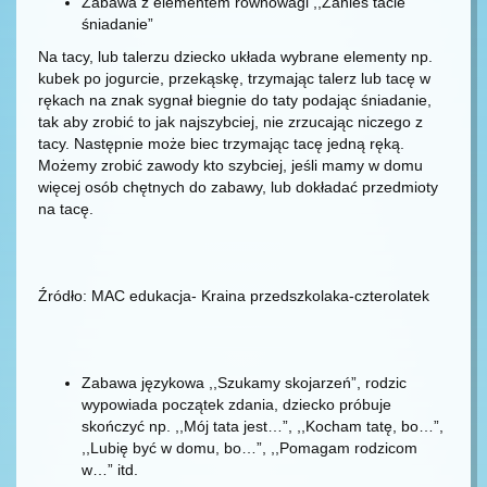
Zabawa z elementem równowagi ,,Zanieś tacie
śniadanie”
Na tacy, lub talerzu dziecko układa wybrane elementy np.
kubek po jogurcie, przekąskę, trzymając talerz lub tacę w
rękach na znak sygnał biegnie do taty podając śniadanie,
tak aby zrobić to jak najszybciej, nie zrzucając niczego z
tacy. Następnie może biec trzymając tacę jedną ręką.
Możemy zrobić zawody kto szybciej, jeśli mamy w domu
więcej osób chętnych do zabawy, lub dokładać przedmioty
na tacę.
Źródło: MAC edukacja- Kraina przedszkolaka-czterolatek
Zabawa językowa ,,Szukamy skojarzeń”, rodzic
wypowiada początek zdania, dziecko próbuje
skończyć np. ,,Mój tata jest…”, ,,Kocham tatę, bo…”,
,,Lubię być w domu, bo…”, ,,Pomagam rodzicom
w…” itd.