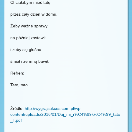
Chciałabym mieć tatę
przez cały dzień w domu.
Żeby ważne sprawy
na później zostawił
i żeby się głośno
śmiał i ze mną bawił.
Refren:
Tato, tato
…
Źródło:
http://wygrajsukces.com.pl/wp-
content/uploads/2016/01/Daj_mi_r%C4%99k%C4%99_tato
_T.pdf