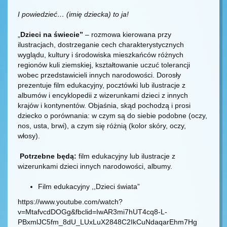
I powiedzieć… (imię dziecka) to ja!
„
Dzieci na świecie”
– rozmowa kierowana przy
ilustracjach, dostrzeganie cech charakterystycznych
wyglądu, kultury i środowiska mieszkańców różnych
regionów kuli ziemskiej, kształtowanie uczuć tolerancji
wobec przedstawicieli innych narodowości. Dorosły
prezentuje film edukacyjny, pocztówki lub ilustracje z
albumów i encyklopedii z wizerunkami dzieci z innych
krajów i kontynentów. Objaśnia, skąd pochodzą i prosi
dziecko o porównania: w czym są do siebie podobne (oczy,
nos, usta, brwi), a czym się różnią (kolor skóry, oczy,
włosy).
Potrzebne będą:
film edukacyjny lub ilustracje z
wizerunkami dzieci innych narodowości, albumy.
Film edukacyjny ,,Dzieci świata”
https://www.youtube.com/watch?
v=MtafvcdDOGg&fbclid=IwAR3mi7hUT4cq8-L-
PBxmlJC5fm_8dU_LUxLuX2848C2IkCuNdaqarEhm7Hg