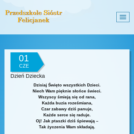
Togg
navig
01
CZE
Dzień Dziecka
Dzisiaj Święto wszystkich Dzieci.
Niech Wam pięknie słońce świeci.
Wszyscy śmieją się od rana,
Każda buzia roześmiana,
Czar zabawy dziś panuje,
Każde serce się raduje.
Oj! Jak ptaszki dziś śpiewają –
Tak życzenia Wam składają.