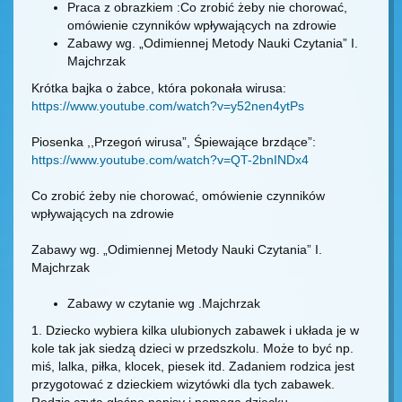
Praca z obrazkiem :Co zrobić żeby nie chorować,
omówienie czynników wpływających na zdrowie
Zabawy wg. „Odimiennej Metody Nauki Czytania” I.
Majchrzak
Krótka bajka o żabce, która pokonała wirusa:
https://www.youtube.com/watch?v=y52nen4ytPs
Piosenka ,,Przegoń wirusa”, Śpiewające brzdące”:
https://www.youtube.com/watch?v=QT-2bnINDx4
Co zrobić żeby nie chorować, omówienie czynników
wpływających na zdrowie
Zabawy wg. „Odimiennej Metody Nauki Czytania” I.
Majchrzak
Zabawy w czytanie wg .Majchrzak
1. Dziecko wybiera kilka ulubionych zabawek i układa je w
kole tak jak siedzą dzieci w przedszkolu. Może to być np.
miś, lalka, piłka, klocek, piesek itd. Zadaniem rodzica jest
przygotować z dzieckiem wizytówki dla tych zabawek.