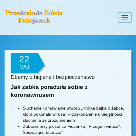
Togg
navig
22
MAJ
Dbamy o higienę i bezpieczeństwo
Jak żabka poradziła sobie z
koronawirusem
Słuchanie i omawianie utworu „Krótka bajka o żabce,
która pokonała wirusa” – doskonalenie umiejętności
słuchania ze zrozumieniem
Zabawa przy piosence Piosenka ,,Przegoń wirusa”,
Śpiewające brzdące”