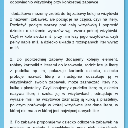
odpowiednio wizytówkę przy konkretnej zabawce
-dodatkowo możemy zrobić do tej zabawy kolejne wizytówki
z nazwami zabawek, ale pociąć je na części, czyli na litery.
Rozłożyć pocięte wyrazy pod całą wizytówką i poprosić
dziecko o ułożenie wyrazów wg. wzoru pełnej wizytówki.
Czyli w kole siedzi miś, przy nim leży jego wizytówka, czyli
pełny napis miś, a dziecko układa z rozsypanych liter wyraz
m i ś
2. Do poprzedniej zabawy dodajemy kolejny element,
robimy kartoniki z literami do losowania, rodzic losuje literę
z pudełka np. m, pokazuje kartonik dziecku, dziecko
próbuje nazwać literę a następnie odszukuje ją w
wizytówkach swoich zabawek, może zaznaczać litery np.
kulką z plasteliny. Czyli losujemy z pudełka literę m, dziecko
nazywa literę i szuka jej w wizytówkach, odnajduje w
wyrazie miś i na wizytówce zaznaczą ją kulką z plasteliny,
po czym porównuje w której wizytówce jest dana litera, w
której nie ma a w której jest najwięcej danych liter.
3. Po zabawie proponujemy dziecko odłożenie zabawek na
miejsce w pokoju i przyklejenie przy nich wizytówek,